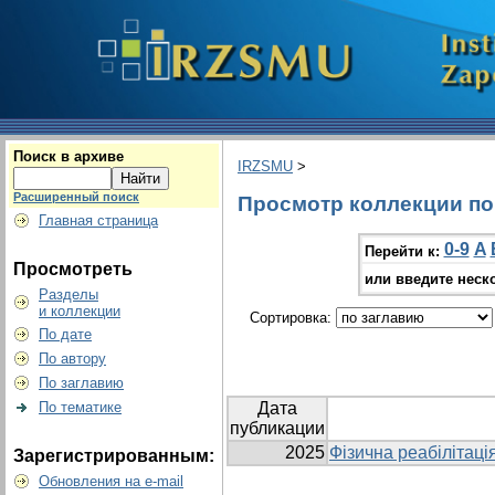
Поиск в архиве
IRZSMU
>
Расширенный поиск
Просмотр коллекции по 
Главная страница
0-9
A
Перейти к:
Просмотреть
или введите неск
Разделы
и коллекции
Сортировка:
По дате
По автору
По заглавию
По тематике
Дата
публикации
2025
Фізична реабілітаці
Зарегистрированным:
Обновления на e-mail