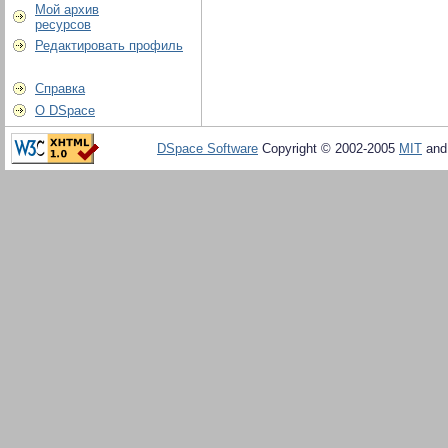
Мой архив
ресурсов
Редактировать профиль
Справка
О DSpace
DSpace Software
Copyright © 2002-2005
MIT
an