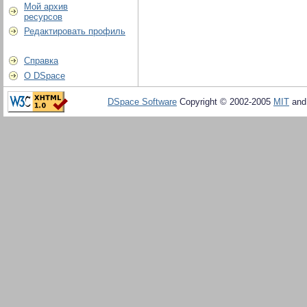
Мой архив
ресурсов
Редактировать профиль
Справка
О DSpace
DSpace Software
Copyright © 2002-2005
MIT
an