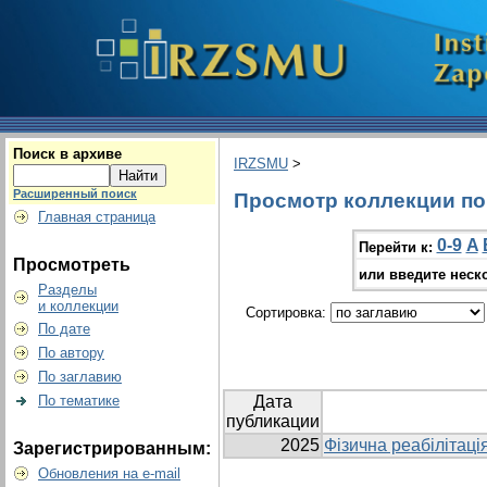
Поиск в архиве
IRZSMU
>
Расширенный поиск
Просмотр коллекции по 
Главная страница
0-9
A
Перейти к:
Просмотреть
или введите неск
Разделы
и коллекции
Сортировка:
По дате
По автору
По заглавию
По тематике
Дата
публикации
2025
Фізична реабілітаці
Зарегистрированным:
Обновления на e-mail