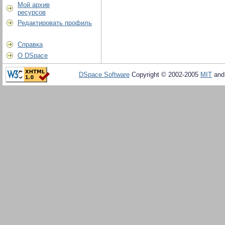
Мой архив
ресурсов
Редактировать профиль
Справка
О DSpace
DSpace Software
Copyright © 2002-2005
MIT
an