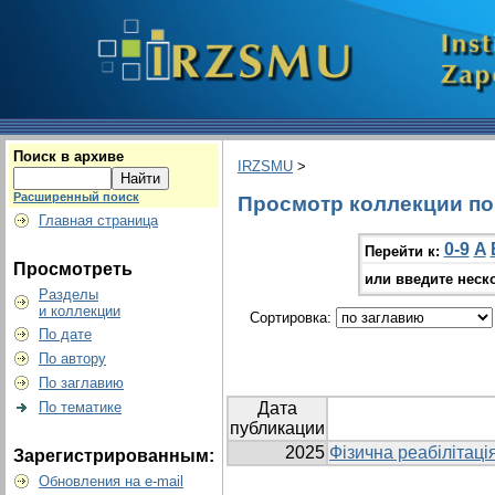
Поиск в архиве
IRZSMU
>
Расширенный поиск
Просмотр коллекции по 
Главная страница
0-9
A
Перейти к:
Просмотреть
или введите неск
Разделы
и коллекции
Сортировка:
По дате
По автору
По заглавию
По тематике
Дата
публикации
2025
Фізична реабілітаці
Зарегистрированным:
Обновления на e-mail