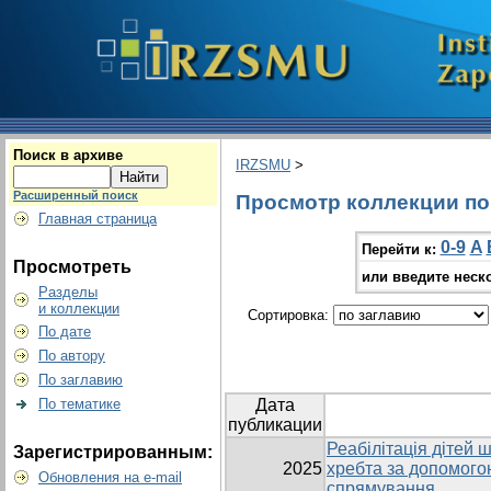
Поиск в архиве
IRZSMU
>
Расширенный поиск
Просмотр коллекции по 
Главная страница
0-9
A
Перейти к:
Просмотреть
или введите неск
Разделы
и коллекции
Сортировка:
По дате
По автору
По заглавию
По тематике
Дата
публикации
Реабілітація дітей 
Зарегистрированным:
2025
хребта за допомого
Обновления на e-mail
спрямування