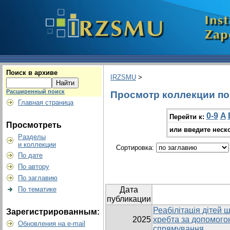
Поиск в архиве
IRZSMU
>
Расширенный поиск
Просмотр коллекции по 
Главная страница
0-9
A
Перейти к:
Просмотреть
или введите неск
Разделы
и коллекции
Сортировка:
По дате
По автору
По заглавию
По тематике
Дата
публикации
Реабілітація дітей 
Зарегистрированным:
2025
хребта за допомого
Обновления на e-mail
спрямування