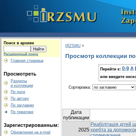
Поиск в архиве
IRZSMU
>
Расширенный поиск
Просмотр коллекции по 
Главная страница
0-9
A
Перейти к:
Просмотреть
или введите неск
Разделы
и коллекции
Сортировка:
По дате
По автору
По заглавию
По тематике
Дата
публикации
Реабілітація дітей 
Зарегистрированным:
2025
хребта за допомого
Обновления на e-mail
спрямування