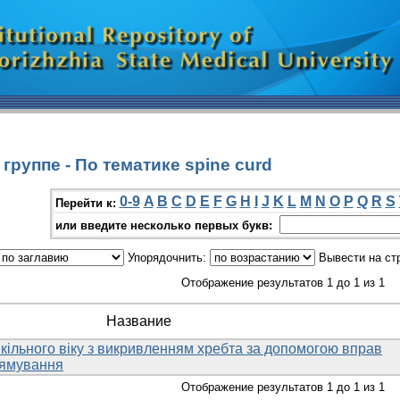
группе - По тематике spine curd
0-9
A
B
C
D
E
F
G
H
I
J
K
L
M
N
O
P
Q
R
S
Перейти к:
или введите несколько первых букв:
Упорядочнить:
Вывести на ст
Отображение результатов 1 до 1 из 1
Название
шкільного віку з викривленням хребта за допомогою вправ
рямування
Отображение результатов 1 до 1 из 1