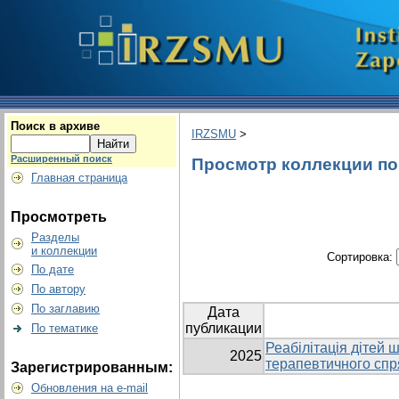
Поиск в архиве
IRZSMU
>
Расширенный поиск
Просмотр коллекции по 
Главная страница
Просмотреть
Разделы
и коллекции
Сортировка:
По дате
По автору
По заглавию
Дата
публикации
По тематике
Реабілітація дітей 
2025
терапевтичного сп
Зарегистрированным:
Обновления на e-mail