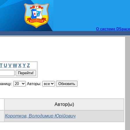
О системе DSpace
T
U
V
W
X
Y
Z
раницу:
Авторы:
Автор(ы)
Коротков, Володимир Юрійович