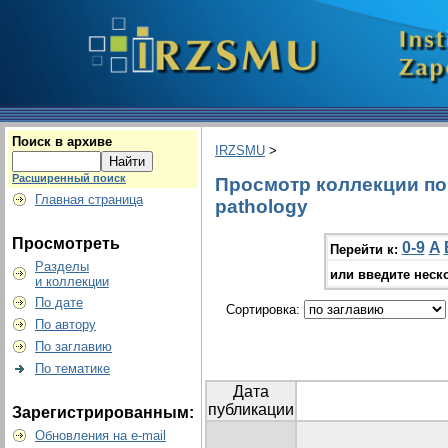
Поиск в архиве
IRZSMU
>
Расширенный поиск
Просмотр коллекции по г
Главная страница
pathology
Просмотреть
0-9
A
Перейти к:
Разделы
или введите неск
и коллекции
По дате
Сортировка:
По автору
По заглавию
По тематике
Дата
публикации
Зарегистрированным:
Обновления на e-mail