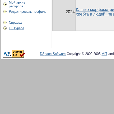
Мой архив
ресурсов
Клініко-морфометри
Редактировать профиль
2024
хребта в людей і тв
Справка
О DSpace
DSpace Software
Copyright © 2002-2005
MIT
an