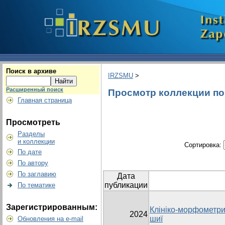
Поиск в архиве
IRZSMU
>
Расширенный поиск
Просмотр коллекции по г
Главная страница
Просмотреть
Разделы
и коллекции
Сортировка:
По дате
По автору
По заглавию
Дата
публикации
По тематике
Зарегистрированным:
Клініко-морфометрич
2024
шиї
Обновления на e-mail