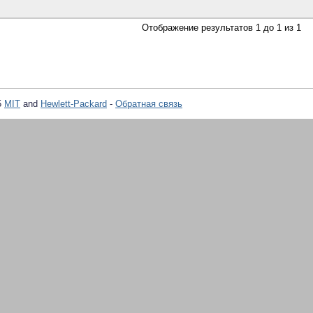
Отображение результатов 1 до 1 из 1
5
MIT
and
Hewlett-Packard
-
Обратная связь