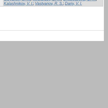
Kalashnikov, V. I.
;
Vastyanov, R. S.
;
Dariy, V. I.