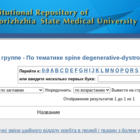
руппе - По тематике spine degenerative-dystro
0-9
A
B
C
D
E
F
G
H
I
J
K
L
M
N
O
P
Q
R
S
Перейти к:
или введите несколько первых букв:
Упорядочнить:
Вывести на ст
Отображение результатов 1 до 1 из 1
Название
ні зміни шийного відділу хребта в людей і тварин з болем у