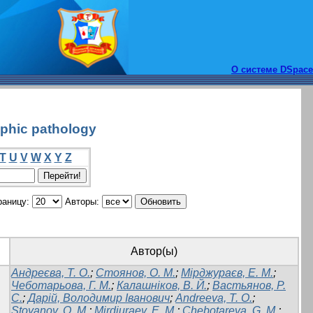
О системе DSpace
phic pathology
T
U
V
W
X
Y
Z
раницу:
Авторы:
Автор(ы)
Андреєва, Т. О.
;
Стоянов, О. М.
;
Мірджураєв, Е. М.
;
Чеботарьова, Г. М.
;
Калашніков, В. Й.
;
Вастьянов, Р.
С.
;
Дарій, Володимир Іванович
;
Andreeva, T. O.
;
Stoyanov, O. M.
;
Mirdjuraev, E. M.
;
Chebotareva, G. M.
;