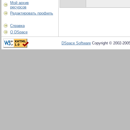
Мой архив
ресурсов
Редактировать профиль
Справка
О DSpace
DSpace Software
Copyright © 2002-200