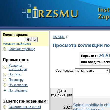
Поиск в архиве
IRZSMU
>
Расширенный поиск
Просмотр коллекции по г
Главная страница
0-9
A
Перейти к:
Просмотреть
или введите неск
Разделы
и коллекции
Сортировка:
По дате
По автору
По заглавию
По тематике
Дата
публикации
Зарегистрированным:
Spinal mobility in chi
Обновления на e-mail
2020
which influence it