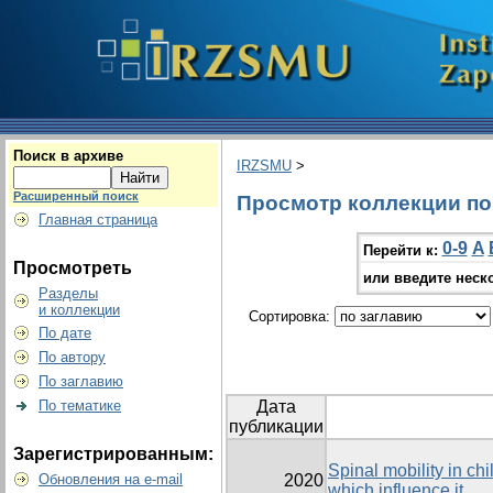
Поиск в архиве
IRZSMU
>
Расширенный поиск
Просмотр коллекции по г
Главная страница
0-9
A
Перейти к:
Просмотреть
или введите неск
Разделы
и коллекции
Сортировка:
По дате
По автору
По заглавию
По тематике
Дата
публикации
Зарегистрированным:
Spinal mobility in chi
Обновления на e-mail
2020
which influence it