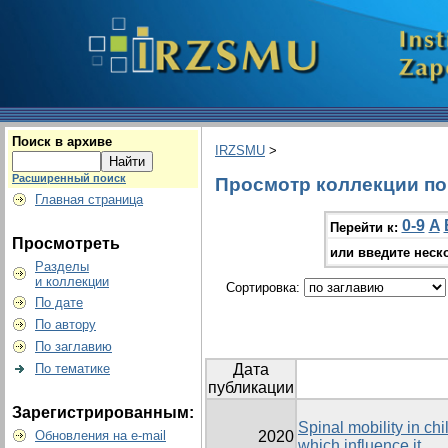
Поиск в архиве
IRZSMU
>
Расширенный поиск
Просмотр коллекции по г
Главная страница
0-9
A
Перейти к:
Просмотреть
или введите неск
Разделы
и коллекции
Сортировка:
По дате
По автору
По заглавию
По тематике
Дата
публикации
Зарегистрированным:
Spinal mobility in chi
Обновления на e-mail
2020
which influence it