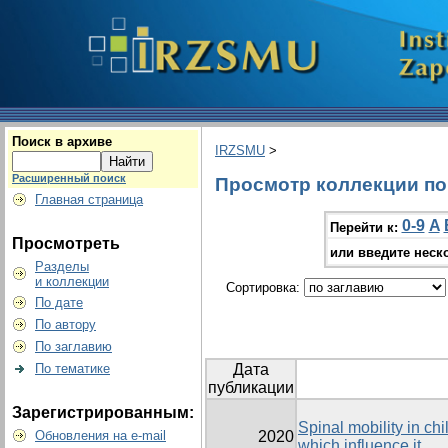
Поиск в архиве
IRZSMU
>
Расширенный поиск
Просмотр коллекции по г
Главная страница
0-9
A
Перейти к:
Просмотреть
или введите неск
Разделы
и коллекции
Сортировка:
По дате
По автору
По заглавию
По тематике
Дата
публикации
Зарегистрированным:
Spinal mobility in chi
Обновления на e-mail
2020
which influence it