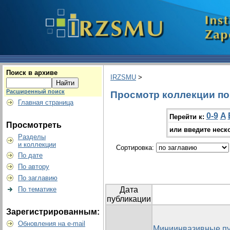
Поиск в архиве
IRZSMU
>
Расширенный поиск
Просмотр коллекции по 
Главная страница
0-9
A
Перейти к:
Просмотреть
или введите неск
Разделы
и коллекции
Сортировка:
По дате
По автору
По заглавию
По тематике
Дата
публикации
Зарегистрированным:
Обновления на e-mail
Миниинвазивные п