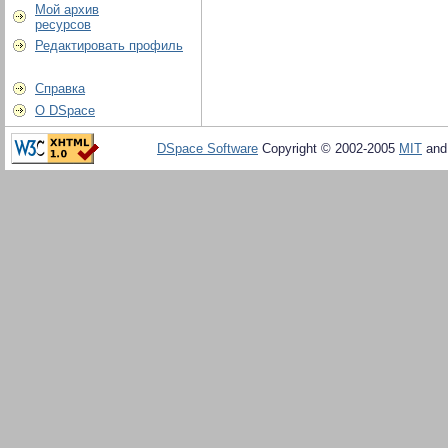
Мой архив
ресурсов
Редактировать профиль
Справка
О DSpace
DSpace Software
Copyright © 2002-2005
MIT
an