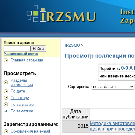
Поиск в архиве
IRZSMU
>
Расширенный поиск
Просмотр коллекции по 
Главная страница
0-9
A
Перейти к:
Просмотреть
или введите неск
Разделы
и коллекции
Сортировка:
По дате
По автору
По заглавию
По тематике
Дата
публикации
Методика виготовле
Зарегистрированным:
2015
щелеп при проведен
Обновления на e-mail