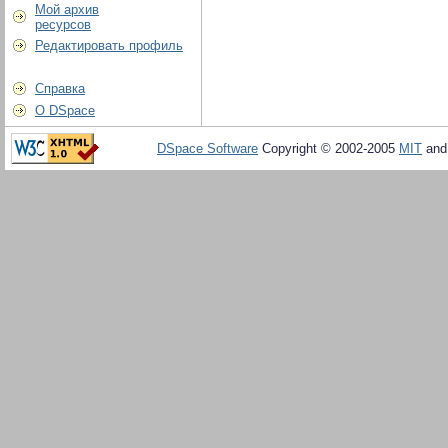
Мой архив
ресурсов
Редактировать профиль
Справка
О DSpace
DSpace Software
Copyright © 2002-2005
MIT
an