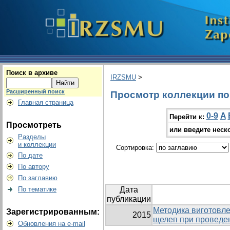
Поиск в архиве
IRZSMU
>
Расширенный поиск
Просмотр коллекции по 
Главная страница
0-9
A
Перейти к:
Просмотреть
или введите неск
Разделы
и коллекции
Сортировка:
По дате
По автору
По заглавию
По тематике
Дата
публикации
Методика виготовле
Зарегистрированным:
2015
щелеп при проведен
Обновления на e-mail