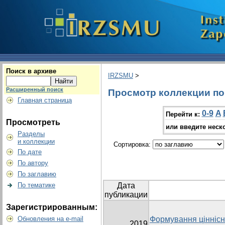
Поиск в архиве
IRZSMU
>
Расширенный поиск
Просмотр коллекции по г
Главная страница
0-9
A
Перейти к:
Просмотреть
или введите неск
Разделы
и коллекции
Сортировка:
По дате
По автору
По заглавию
По тематике
Дата
публикации
Зарегистрированным:
Обновления на e-mail
Формування ціннісни
2019