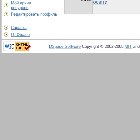
освіти
Мой архив
ресурсов
Редактировать профиль
Справка
О DSpace
DSpace Software
Copyright © 2002-2005
MIT
an