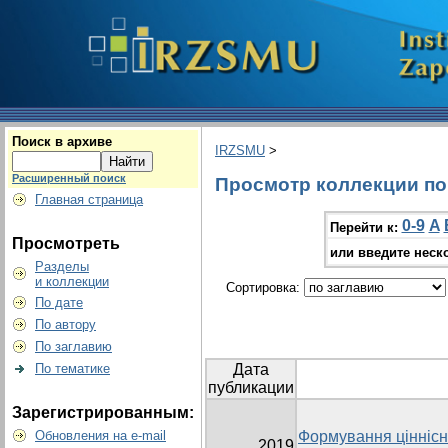
Поиск в архиве
IRZSMU
>
Расширенный поиск
Просмотр коллекции по г
Главная страница
0-9
A
Перейти к:
Просмотреть
или введите неск
Разделы
и коллекции
Сортировка:
По дате
По автору
По заглавию
По тематике
Дата
публикации
Зарегистрированным:
Обновления на e-mail
Формування ціннісни
2019