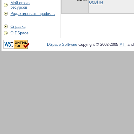
освіти
Мой архив
ресурсов
Редактировать профиль
Справка
О DSpace
DSpace Software
Copyright © 2002-2005
MIT
an