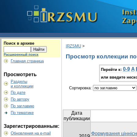
Поиск в архиве
IRZSMU
>
Расширенный поиск
Просмотр коллекции по г
Главная страница
0-9
A
Перейти к:
Просмотреть
или введите неск
Разделы
и коллекции
Сортировка:
По дате
По автору
По заглавию
По тематике
Дата
публикации
Зарегистрированным:
Обновления на e-mail
Формування ціннісни
2019