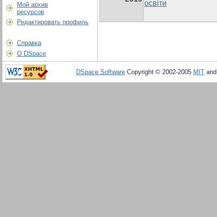
освіти
Мой архив
ресурсов
Редактировать профиль
Справка
О DSpace
DSpace Software
Copyright © 2002-2005
MIT
an