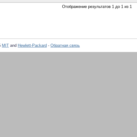
Отображение результатов 1 до 1 из 1
5
MIT
and
Hewlett-Packard
-
Обратная связь