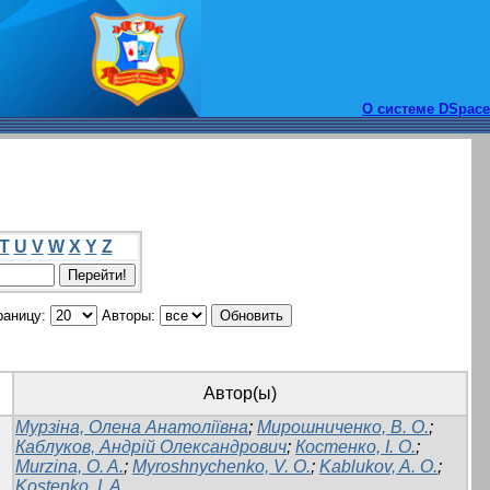
О системе DSpace
T
U
V
W
X
Y
Z
раницу:
Авторы:
Автор(ы)
Мурзіна, Олена Анатоліївна
;
Мирошниченко, В. О.
;
Каблуков, Андрій Олександрович
;
Костенко, І. О.
;
Murzina, O. A.
;
Myroshnychenko, V. O.
;
Kablukov, A. O.
;
Kostenko, I. A.