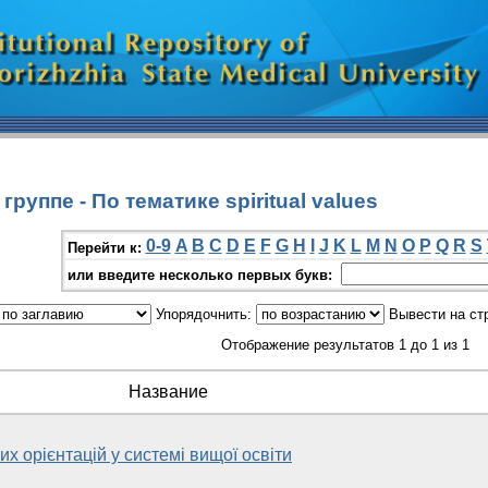
руппе - По тематике spiritual values
0-9
A
B
C
D
E
F
G
H
I
J
K
L
M
N
O
P
Q
R
S
Перейти к:
или введите несколько первых букв:
Упорядочнить:
Вывести на ст
Отображение результатов 1 до 1 из 1
Название
х орієнтацій у системі вищої освіти