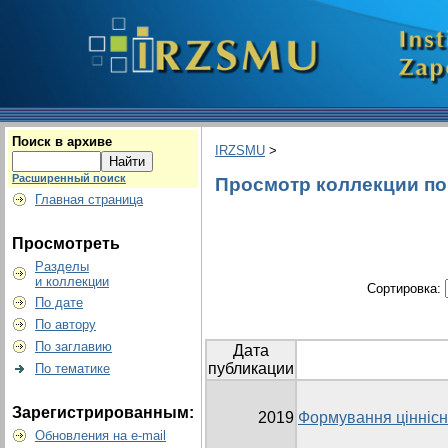
Поиск в архиве
IRZSMU
>
Расширенный поиск
Просмотр коллекции по г
Главная страница
Просмотреть
Разделы
и коллекции
Сортировка:
По дате
По автору
По заглавию
Дата
публикации
По тематике
Зарегистрированным:
2019
Формування ціннісни
Обновления на e-mail