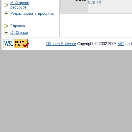
освіти
Мой архив
ресурсов
Редактировать профиль
Справка
О DSpace
DSpace Software
Copyright © 2002-2005
MIT
an