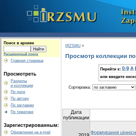
Поиск в архиве
IRZSMU
>
Расширенный поиск
Просмотр коллекции по г
Главная страница
0-9
A
Перейти к:
Просмотреть
или введите неск
Разделы
и коллекции
Сортировка:
По дате
По автору
По заглавию
По тематике
Дата
публикации
Зарегистрированным:
Обновления на e-mail
Формування ціннісни
2019