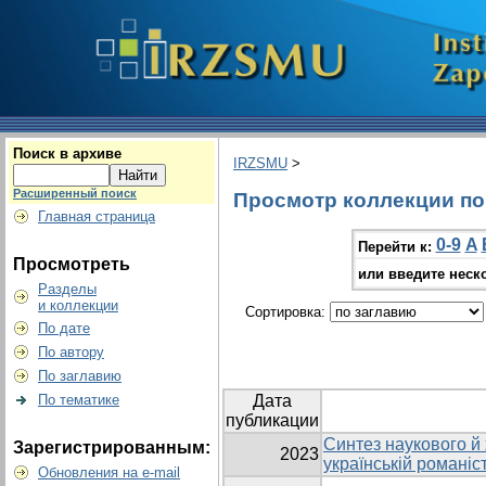
Поиск в архиве
IRZSMU
>
Расширенный поиск
Просмотр коллекции по г
Главная страница
0-9
A
Перейти к:
Просмотреть
или введите неск
Разделы
и коллекции
Сортировка:
По дате
По автору
По заглавию
По тематике
Дата
публикации
Синтез наукового й
Зарегистрированным:
2023
українській романіст
Обновления на e-mail