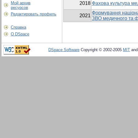
Мой архив
2018
Фахова культура ме
ресурсов
Формування націонал
Редактировать профиль
2021
ЗВО медичного та 
Справка
О DSpace
DSpace Software
Copyright © 2002-2005
MIT
an