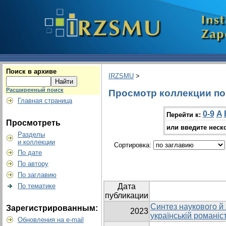
Поиск в архиве
IRZSMU
>
Расширенный поиск
Просмотр коллекции по г
Главная страница
0-9
A
Перейти к:
Просмотреть
или введите неск
Разделы
и коллекции
Сортировка:
По дате
По автору
По заглавию
По тематике
Дата
публикации
Синтез наукового й
Зарегистрированным:
2023
українській романіст
Обновления на e-mail