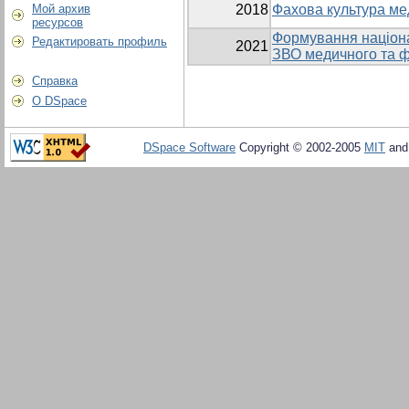
Мой архив
2018
Фахова культура ме
ресурсов
Формування націонал
Редактировать профиль
2021
ЗВО медичного та 
Справка
О DSpace
DSpace Software
Copyright © 2002-2005
MIT
an