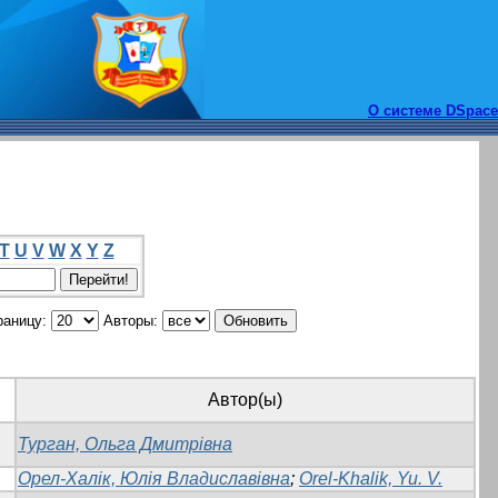
О системе DSpace
T
U
V
W
X
Y
Z
раницу:
Авторы:
Автор(ы)
Турган, Ольга Дмитрівна
Орел-Халік, Юлія Владиславівна
;
Orel-Khalik, Yu. V.