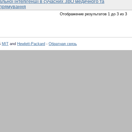
ьної інтелігенції в сучасних ЗВО медичного та
прямування
Отображение результатов 1 до 3 из 3
5
MIT
and
Hewlett-Packard
-
Обратная связь