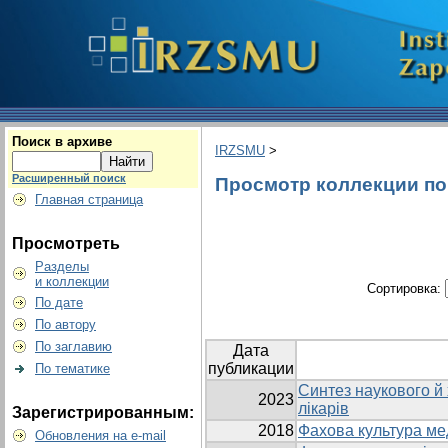
Поиск в архиве
IRZSMU
>
Расширенный поиск
Просмотр коллекции по г
Главная страница
Просмотреть
Разделы
и коллекции
Сортировка:
По дате
По автору
По заглавию
Дата
публикации
По тематике
Синтез наукового й 
2023
лікарів
Зарегистрированным:
2018
Фахова культура ме
Обновления на e-mail