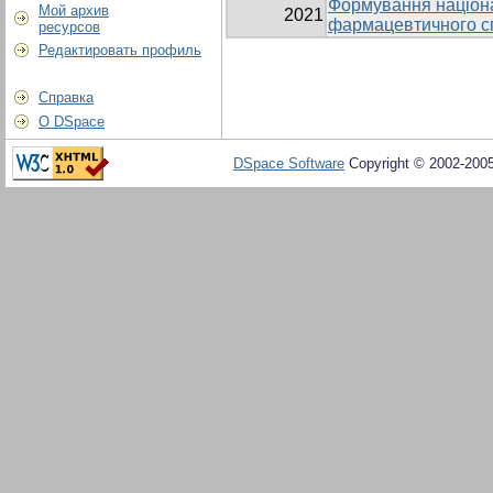
Формування націонал
Мой архив
2021
фармацевтичного с
ресурсов
Редактировать профиль
Справка
О DSpace
DSpace Software
Copyright © 2002-200