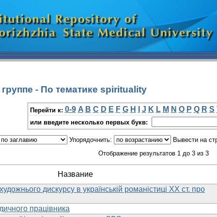
руппе - По тематике spirituality
0-9
A
B
C
D
E
F
G
H
I
J
K
L
M
N
O
P
Q
R
S
Перейти к:
или введите несколько первых букв:
Упорядочнить:
Вывести на ст
Отображение результатов 1 до 3 из 3
Название
художнього дискурсу в українській романістиці ХХ ст. про
дичного працівника