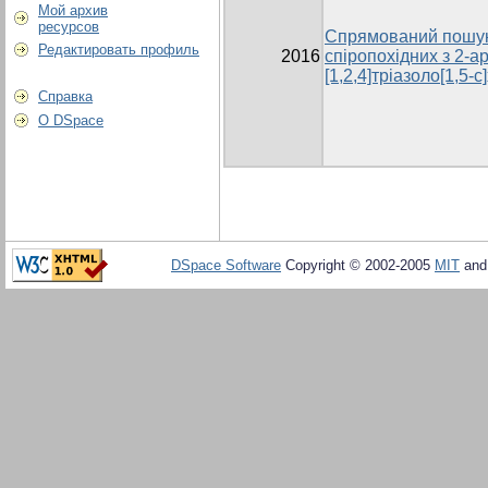
Мой архив
ресурсов
Спрямований пошук
Редактировать профиль
2016
спіропохідних з 2-ар
[1,2,4]тріазоло[1,5
Справка
О DSpace
DSpace Software
Copyright © 2002-2005
MIT
an