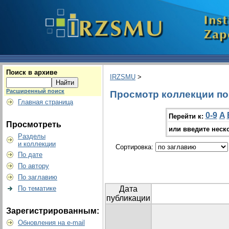
Поиск в архиве
IRZSMU
>
Расширенный поиск
Просмотр коллекции по г
Главная страница
0-9
A
Перейти к:
Просмотреть
или введите неск
Разделы
и коллекции
Сортировка:
По дате
По автору
По заглавию
По тематике
Дата
публикации
Зарегистрированным:
Обновления на e-mail