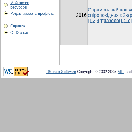
Мой архив
ресурсов
Спрямований пошук
Редактировать профиль
2016
спіропохідних з 2-ар
[1,2,4]тріазоло[1,5
Справка
О DSpace
DSpace Software
Copyright © 2002-2005
MIT
an