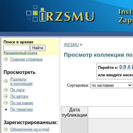
Поиск в архиве
IRZSMU
>
Расширенный поиск
Просмотр коллекции по г
Главная страница
0-9
A
Перейти к:
Просмотреть
или введите неск
Разделы
и коллекции
Сортировка:
По дате
По автору
По заглавию
По тематике
Дата
публикации
Зарегистрированным:
Обновления на e-mail