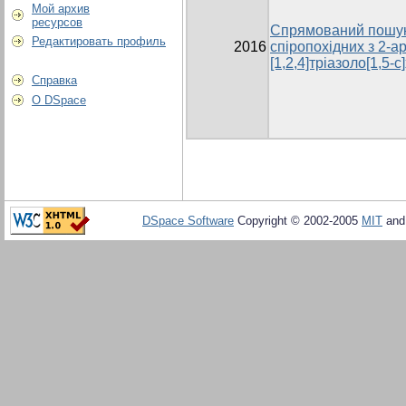
Мой архив
ресурсов
Спрямований пошук
Редактировать профиль
2016
спіропохідних з 2-ар
[1,2,4]тріазоло[1,5
Справка
О DSpace
DSpace Software
Copyright © 2002-2005
MIT
an