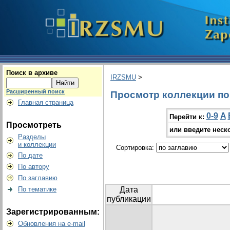
Поиск в архиве
IRZSMU
>
Расширенный поиск
Просмотр коллекции по г
Главная страница
0-9
A
Перейти к:
Просмотреть
или введите неск
Разделы
и коллекции
Сортировка:
По дате
По автору
По заглавию
По тематике
Дата
публикации
Зарегистрированным:
Обновления на e-mail