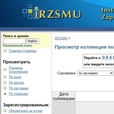
Поиск в архиве
IRZSMU
>
Расширенный поиск
Просмотр коллекции по г
Главная страница
0-9
A
Перейти к:
Просмотреть
или введите неск
Разделы
и коллекции
Сортировка:
По дате
По автору
По заглавию
По тематике
Дата
публикации
Зарегистрированным:
Обновления на e-mail