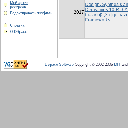
Мой архив
Design, Synthesis and
ресурсов
Derivatives 10-R-3-Ar
2017
Редактировать профиль
triazino[2,3-c]quinaz
Frameworks
Справка
О DSpace
DSpace Software
Copyright © 2002-2005
MIT
an