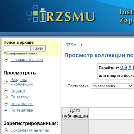
Поиск в архиве
IRZSMU
>
Расширенный поиск
Просмотр коллекции по г
Главная страница
0-9
A
Перейти к:
Просмотреть
или введите неск
Разделы
и коллекции
Сортировка:
По дате
По автору
По заглавию
По тематике
Дата
публикации
Зарегистрированным:
Обновления на e-mail