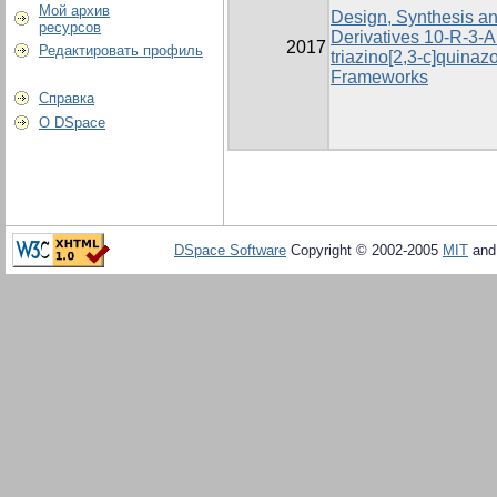
Мой архив
Design, Synthesis and
ресурсов
Derivatives 10-R-3-Ar
2017
Редактировать профиль
triazino[2,3-c]quinaz
Frameworks
Справка
О DSpace
DSpace Software
Copyright © 2002-2005
MIT
an