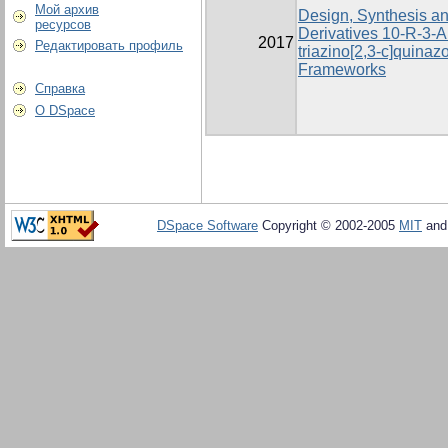
Мой архив
Design, Synthesis and
ресурсов
Derivatives 10-R-3-Ar
2017
Редактировать профиль
triazino[2,3-c]quinaz
Frameworks
Справка
О DSpace
DSpace Software
Copyright © 2002-2005
MIT
an