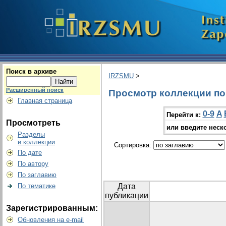
Поиск в архиве
IRZSMU
>
Расширенный поиск
Просмотр коллекции по г
Главная страница
0-9
A
Перейти к:
Просмотреть
или введите неск
Разделы
и коллекции
Сортировка:
По дате
По автору
По заглавию
По тематике
Дата
публикации
Зарегистрированным:
Обновления на e-mail