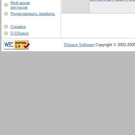
Мой архив
ресурсов
Редактировать профиль
Справка
О DSpace
DSpace Software
Copyright © 2002-200