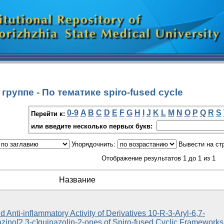
руппе - По тематике spiro-fused cycle
0-9
A
B
C
D
E
F
G
H
I
J
K
L
M
N
O
P
Q
R
S
Перейти к:
или введите несколько первых букв:
Упорядочнить:
Вывести на ст
Отображение результатов 1 до 1 из 1
Название
 Anti-inflammatory Activity of Derivatives 10-R-3-Aryl-6,7-
iazino[2,3-c]quinazolin-2-ones of Spiro-fused Cyclic Frameworks