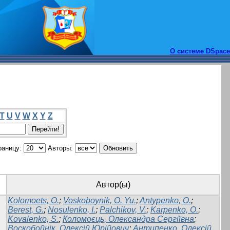
О системе DSpace
T
U
V
W
X
Y
Z
раницу:
Авторы:
Автор(ы)
Kolomoets, O.
;
Voskoboynik, O. Yu.
;
Antypenko, O.
;
Berest, G.
;
Nosulenko, I.
;
Palchikov, V.
;
Karpenko, O.
;
Kovalenko, S.
;
Коломоєць, Олександра Сергіївна
;
Воскобойнік, Олексій Юрійович
;
Антипенко, Олексій