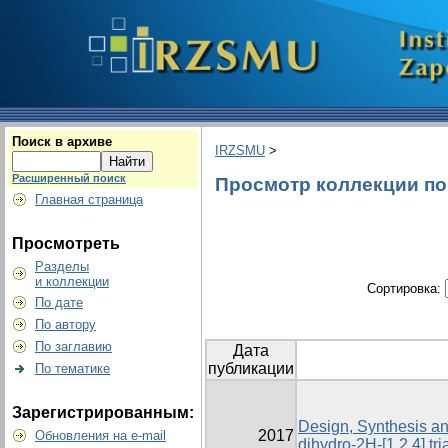
Поиск в архиве
IRZSMU
>
Расширенный поиск
Просмотр коллекции по г
Главная страница
Просмотреть
Разделы
и коллекции
Сортировка:
По дате
По автору
По заглавию
Дата
публикации
По тематике
Зарегистрированным:
Design, Synthesis and
2017
Обновления на e-mail
dihydro-2H-[1,2,4] tr