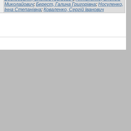
Миколайович
;
Берест, Галина Григорівна
;
Носуленко,
Інна Степанівна
;
Коваленко, Сергій Іванович