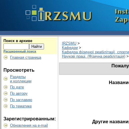
Поиск в архиве
IRZSMU
>
Кафедри
>
Расширенный поиск
Кафедра фізичної реабілітації, спорт
Наукові праці. (Фізична реабілітація)
>
Главная страница
Пожалу
Просмотреть
Разделы
и коллекции
Названи
По дате
По автору
По заглавию
По тематике
Зарегистрированным:
Другие названи
Обновления на e-mail