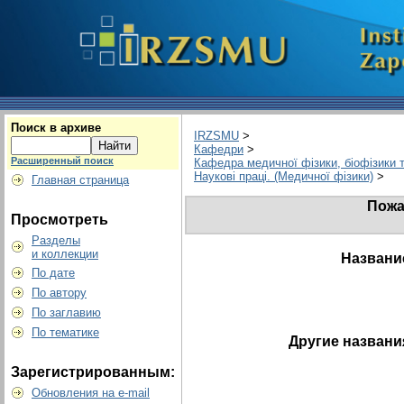
Поиск в архиве
IRZSMU
>
Кафедри
>
Расширенный поиск
Кафедра медичної фізики, біофізики 
Наукові праці. (Медичної фізики)
>
Главная страница
Пожа
Просмотреть
Разделы
и коллекции
Названи
По дате
По автору
По заглавию
По тематике
Другие названи
Зарегистрированным:
Обновления на e-mail