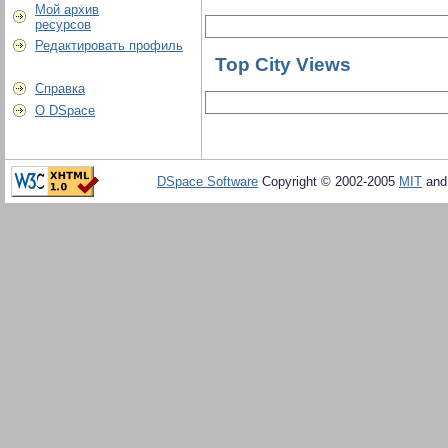
Мой архив
ресурсов
Редактировать профиль
Top City Views
Справка
О DSpace
DSpace Software
Copyright © 2002-2005
MIT
an