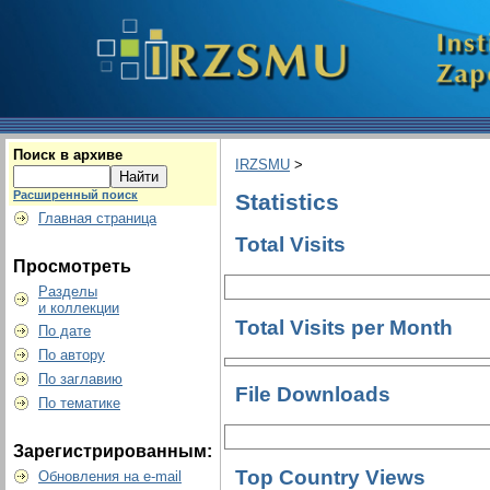
Поиск в архиве
IRZSMU
>
Расширенный поиск
Statistics
Главная страница
Total Visits
Просмотреть
Разделы
и коллекции
Total Visits per Month
По дате
По автору
По заглавию
File Downloads
По тематике
Зарегистрированным:
Top Country Views
Обновления на e-mail