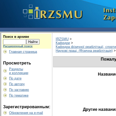
Поиск в архиве
IRZSMU
>
Кафедри
>
Расширенный поиск
Кафедра фізичної реабілітації, спорт
Наукові праці. (Фізична реабілітація)
>
Главная страница
Пожалу
Просмотреть
Разделы
и коллекции
Названи
По дате
По автору
По заглавию
По тематике
Зарегистрированным:
Другие названи
Обновления на e-mail