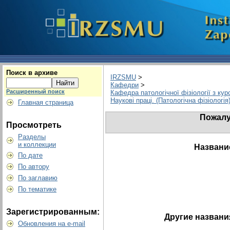
Поиск в архиве
IRZSMU
>
Кафедри
>
Расширенный поиск
Кафедра патологічної фізіології з кур
Наукові праці. (Патологічна фізіологія
Главная страница
Пожалу
Просмотреть
Разделы
и коллекции
Названи
По дате
По автору
По заглавию
По тематике
Зарегистрированным:
Другие названи
Обновления на e-mail