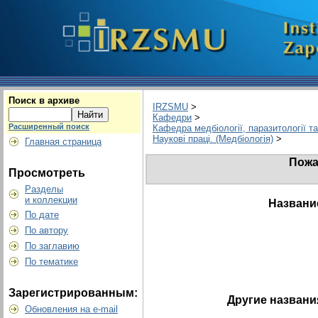
Поиск в архиве
IRZSMU
>
Кафедри
>
Расширенный поиск
Кафедра медбіології, паразитології та
Наукові праці. (Медбіологія)
>
Главная страница
Пожа
Просмотреть
Разделы
и коллекции
Названи
По дате
По автору
По заглавию
По тематике
Зарегистрированным:
Другие названи
Обновления на e-mail