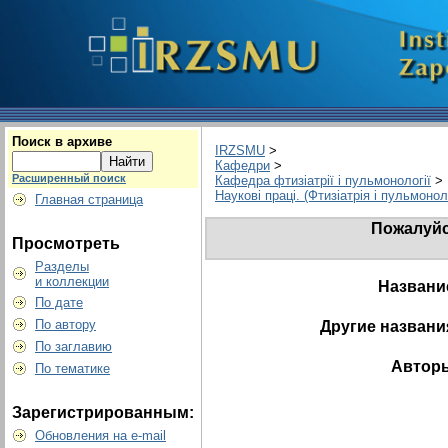
Поиск в архиве
IRZSMU
>
Кафедри
>
Расширенный поиск
Кафедра фтизіатрії і пульмонології
>
Наукові праці. (Фтизіатрія і пульмонол
Главная страница
Пожалуйс
Просмотреть
Разделы
и коллекции
Названи
По дате
По автору
Другие названи
По заглавию
Автор
По тематике
Зарегистрированным:
Обновления на e-mail