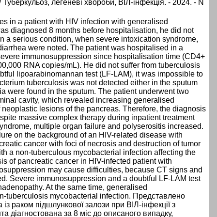
ka // Туберкульоз, легеневі хвороби, ВІЛ-інфекція. - 2024. - N
es in a patient with HIV infection with generalised
as diagnosed 8 months before hospitalisation, he did not
 in a serious condition, when severe intoxication syndrome,
diarrhea were noted. The patient was hospitalised in a
 severe immunosuppression since hospitalisation time (CD4+
00,000 RNA copies/mL). He did not suffer from tuberculosis
ful lipoarabinomannan test (LF-LAM), it was impossible to
terium tuberculosis was not detected either in the sputum
ria were found in the sputum. The patient underwent two
nal cavity, which revealed increasing generalised
eoplastic lesions of the pancreas. Therefore, the diagnosis
spite massive complex therapy during inpatient treatment
yndrome, multiple organ failure and polyserositis increased.
lure on the background of an HIV-related disease with
reatic cancer with foci of necrosis and destruction of tumor
th a non-tuberculous mycobacterial infection affecting the
sis of pancreatic cancer in HIV-infected patient with
suppression may cause difficulties, because CT signs and
cted. Severe immunosuppression and a doubtful LF-LAM test
mphadenopathy. At the same time, generalised
-tuberculosis mycobacterial infection. Представлено
із раком підшлункової залози при ВІЛ-інфекції з
а діагностована за 8 міс до описаного випадку,