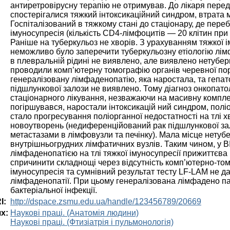
антиретровірусну терапію не отримував. До лікаря перед 
спостерігалися тяжкий інтоксикаційний синдром, втрата мас
Госпіталізований в тяжкому стані до стаціонару, де пере
імуносупресія (кількість CD4-лімфоцитів — 20 клітин при
Раніше на туберкульоз не хворів. З урахуванням тяжкої і
неможливо було заперечити туберкульозну етіологію лімфа
в плевральній рідині не виявлено, але виявлено нетубер
проводили комп’ютерну томографію органів черевної по
генералізовану лімфаденопатію, яка наростала, та гепа
підшлункової залози не виявлено. Тому діагноз онкопатол
стаціонарного лікування, незважаючи на масивну компле
погіршувався, наростали інтоксикацій ний синдром, поліо
стало прогресування поліорганної недостатності на тлі х
новоутворень (недиференційований рак підшлункової зал
метастазами в лімфовузли та печінку). Мала місце нетуб
внутрішньогрудних лімфатичних вузлів. Таким чином, у В
лімфаденопатією на тлі тяжкої імуносупресії прижиттєва
спричинити складнощі через відсутність комп’ютерно-том
імуносупресія та сумнівний результат тесту LF-LAM не д
лімфаденопатії. При цьому генералізована лімфадено пат
бактеріальної інфекції.
I:
http://dspace.zsmu.edu.ua/handle/123456789/20669
х:
Наукові праці. (Анатомія людини)
Наукові праці. (Фтизіатрія і пульмонологія)