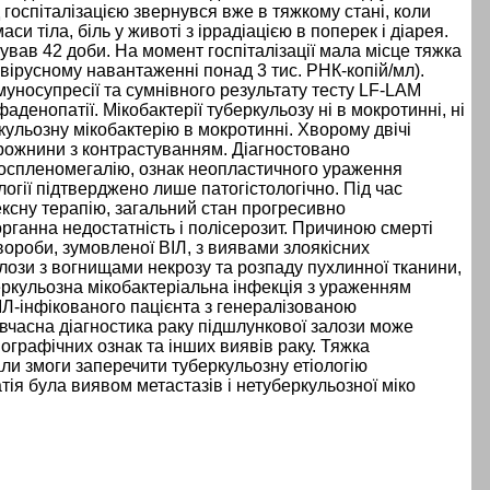
госпіталізацією звернувся вже в тяжкому стані, коли
и тіла, біль у животі з іррадіацією в поперек і діарея.
бував 42 доби. На момент госпіталізації мала місце тяжка
 вірусному навантаженні понад 3 тис. РНК-копій/мл).
муносупресії та сумнівного результату тесту LF-LAM
денопатії. Мікобактерії туберкульозу ні в мокротинні, ні
кульозну мікобактерію в мокротинні. Хворому двічі
рожнини з контрастуванням. Діагностовано
тоспленомегалію, ознак неопластичного ураження
огії підтверджено лише патогістологічно. Під час
ксну терапію, загальний стан прогресивно
рганна недостатність і полісерозит. Причиною смерті
вороби, зумовленої ВІЛ, з виявами злоякісних
ози з вогнищами некрозу та розпаду пухлинної тканини,
еркульозна мікобактеріальна інфекція з ураженням
ІЛ-інфікованого пацієнта з генералізованою
 вчасна діагностика раку підшлункової залози може
ографічних ознак та інших виявів раку. Тяжка
али змоги заперечити туберкульозну етіологію
ія була виявом метастазів і нетуберкульозної міко