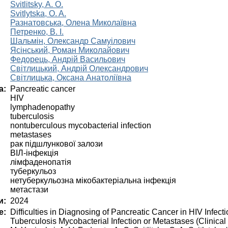
Svitlitsky, A. O.
Svitlytska, O. A.
Разнатовська, Олена Миколаївна
Петренко, В. І.
Шальмін, Олександр Самуілович
Ясінський, Роман Миколайович
Федорець, Андрій Васильович
Світлицький, Андрій Олександрович
Світлицька, Оксана Анатоліївна
а:
Pancreatic cancer
HIV
lymphadenopathy
tuberculosis
nontuberculous mycobacterial infection
metastases
рак підшлункової залози
ВІЛ-інфекція
лімфаденопатія
туберкульоз
нетуберкульозна мікобактеріальна інфекція
метастази
и:
2024
е:
Difficulties in Diagnosing of Pancreatic Cancer in HIV Infe
Tuberculosis Mycobacterial Infection or Metastases (Clinical