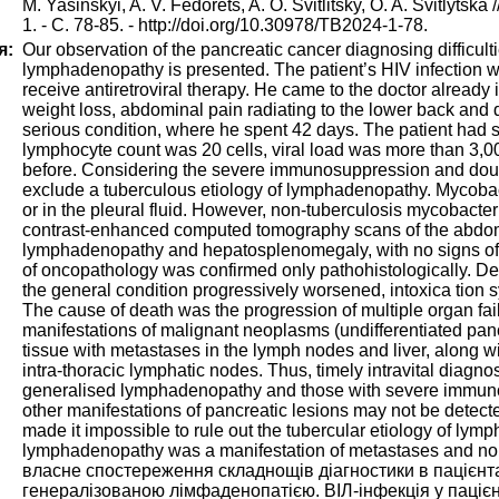
M. Yasinskyi, A. V. Fedorets, A. O. Svitlitsky, O. A. Svitlyts
1. - С. 78-85. - http://doi.org/10.30978/TB2024-1-78.
я:
Our observation of the pancreatic cancer diagnosing difficulti
lymphadenopathy is presented. The patient’s HIV infection w
receive antiretroviral therapy. He came to the doctor already
weight loss, abdominal pain radiating to the lower back and 
serious condition, where he spent 42 days. The patient had
lymphocyte count was 20 cells, viral load was more than 3,0
before. Considering the severe immunosuppression and doubt
exclude a tuberculous etiology of lymphadenopathy. Mycobac
or in the pleural fluid. However, non-tuberculosis mycobacte
contrast-enhanced computed tomography scans of the abdomi
lymphadenopathy and hepatosplenomegaly, with no signs of n
of oncopathology was confirmed only pathohistologically. De
the general condition progressively worsened, intoxica tion s
The cause of death was the progression of multiple organ fai
manifestations of malignant neoplasms (undifferentiated panc
tissue with metastases in the lymph nodes and liver, along wi
intra-thoracic lymphatic nodes. Thus, timely intravital diagno
generalised lymphadenopathy and those with severe immuno
other manifestations of pancreatic lesions may not be dete
made it impossible to rule out the tubercular etiology of ly
lymphadenopathy was a manifestation of metastases and non
власне спостереження складнощів діагностики в пацієнта 
генералізованою лімфаденопатією. ВІЛ-інфекція у пацієнт