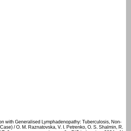
ction with Generalised Lymphadenopathy: Tuberculosis, Non-
 Case) / O. M. Raznatovska, V. I. Petrenko, O. S. Shalmin, R.