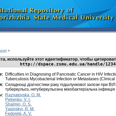
огія)
>
та, используйте этот идентификатор, чтобы цитировать
http://dspace.zsmu.edu.ua/handle/1234
е:
Difficulties in Diagnosing of Pancreatic Cancer in HIV Infe
Tuberculosis Mycobacterial Infection or Metastases (Clinica
я:
Складнощі діагностики раку підшлункової залози при ВІЛ
туберкульоз, нетуберкульозна мікобактеріальна інфекція 
ы:
Raznatovska, O. M.
Petrenko, V. I.
Shalmin, O. S.
Yasinskyi, R. M.
Fedorets, A. V.