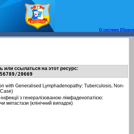
О системе DSpace
 или ссылаться на этот ресурс:
56789/20669
ction with Generalised Lymphadenopathy: Tuberculosis, Non-
l Case)
-інфекції з генералізованою лімфаденопатією:
чи метастази (клінічний випадок)