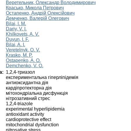
Веретельник, Олександр Володимирович
Красько, Микола Петрович
Остапенко, Андрій Олексійович
Демченко, Валерій Олегович
Bilai, I. M.
Dariy, V. I.
Khilkovets, A. V.
Duyun, І. F.
Bilai, A. I.
Veretelnyk, O. V.
Krasko, M. P.
Ostapenko, A. O.
Demchenko, V. O.
а:
1,2,4-триазол
експериментальна гіперліпідемія
антиоксидантна дія
кардіпротекторна дія
мітохондріальна дисфункція
нітрозативний стрес
1,2,4-triazole
experimental hyperlipidemia
antioxidant activity
cardioprotective effect
mitochondrial dysfunction
nitrosative stress