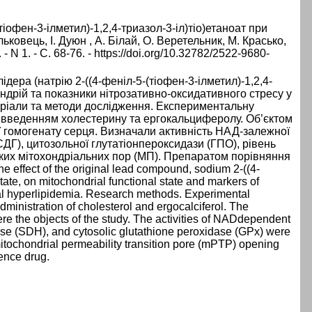
іофен-3-ілметил)-1,2,4-триазол-3-іл)тіо)етаноат при
ільковець, І. Дуюн , А. Білай, О. Веретельник, М. Красько,
 N 1. - С. 68-76. - https://doi.org/10.32782/2522-9680-
дера (натрію 2-((4-феніл-5-(тіофен-3-ілметил)-1,2,4-
ондрій та показники нітрозативно-оксидативного стресу у
теріали та методи дослідження. Експериментальну
х введенням холестерину та ергокальциферолу. Об’єктом
ї гомогенату серця. Визначали активність НАД-залежної
ДГ), цитозольної глутатіонпероксидази (ГПО), рівень
ських мітохондріальних пор (МП). Препаратом порівняння
e effect of the original lead compound, sodium 2-((4-
tate, on mitochondrial functional state and markers of
ntal hyperlipidemia. Research methods. Experimental
ministration of cholesterol and ergocalciferol. The
re the objects of the study. The activities of NADdependent
 (SDH), and cytosolic glutathione peroxidase (GPx) were
mitochondrial permeability transition pore (mPTP) opening
ence drug.