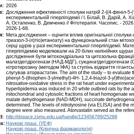
и:
2026
е:
Дослідження ефективності сполуки натрій 2-((4-феніл-5-(т
експериментальній гіперліпідемії / І. Білай, В. Дарій, А. Х
А. Остапенко, В. Демченко // Фітотерапія. Часопис. - 2026. -
2026-1-68.
я:
Мета дослідження – оцінити вплив оригінальної сполуки-лі
триазол-3-іл)тіо)етаноату) на функціональний стан мітох
серці щурів у разі експериментальної гіперліпідемії. Ма
гіперліпідемію моделювали на 20 білих нелінійних щура
дослідження були мітохондріальна та цитозольна фракці
малатдегідрогенази (НАД-МДГ), сукцинатдегідрогенази (С
нітротирозину (методом ІФА) та ступінь відкриття гігант
слугував аторвастатин. The aim of the study – to evaluate th
phenyl-5-(thiophen-3-ylmethyl)-4H- 1,2,4-triazol-3-yl)thio)ace
nitrosative-oxidative stress in the rat heart under experime
hyperlipidemia was induced in 20 white outbred rats by the ad
mitochondrial and cytosolic fractions of heart homogenate we
malate dehydrogenase (NAD-MDH), succinate dehydrogenase
determined. The levels of nitrotyrosine (via ELISA) and the 
degree were also measured. Atorvastatin served as the refer
I:
http://dspace.zsmu.edu.ua/handle/123456789/25288
х:
Наукові праці. (УЕФ)
Наукові праці. (Клінічна фармакологія)