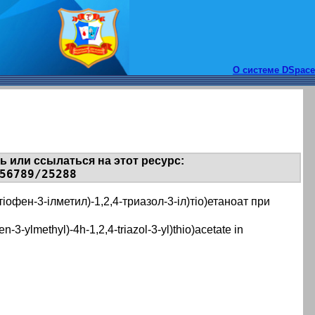
О системе DSpace
 или ссылаться на этот ресурс:
56789/25288
іофен-3-ілметил)-1,2,4-триазол-3-іл)тіо)етаноат при
en-3-ylmethyl)-4h-1,2,4-triazol-3-yl)thio)acetate in