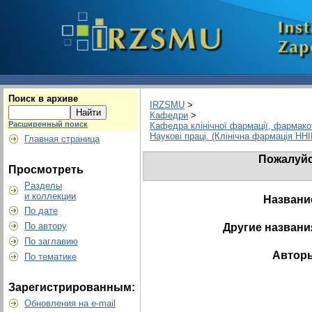
Поиск в архиве
IRZSMU
>
Кафедри
>
Расширенный поиск
Кафедра клінічної фармації, фармакот
Наукові праці. (Клінічна фармація НН
Главная страница
Пожалуйс
Просмотреть
Разделы
и коллекции
Названи
По дате
По автору
Другие названи
По заглавию
Автор
По тематике
Зарегистрированным:
Обновления на e-mail