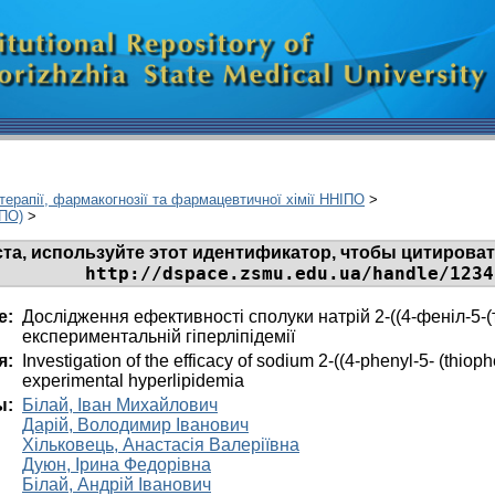
ерапії, фармакогнозії та фармацевтичної хімії ННІПО
>
ІПО)
>
та, используйте этот идентификатор, чтобы цитировать
http://dspace.zsmu.edu.ua/handle/1234
е:
Дослідження ефективності сполуки натрій 2-((4-феніл-5-(т
експериментальній гіперліпідемії
я:
Investigation of the efficacy of sodium 2-((4-phenyl-5- (thioph
experimental hyperlipidemia
ы:
Білай, Іван Михайлович
Дарій, Володимир Іванович
Хільковець, Анастасія Валеріївна
Дуюн, Ірина Федорівна
Білай, Андрій Іванович