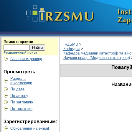
Поиск в архиве
IRZSMU
>
Кафедри
>
Расширенный поиск
Кафедра медицини катастроф та війс
Наукові праці. (Медицина катастроф)
Главная страница
Пожалуйс
Просмотреть
Разделы
и коллекции
Названи
По дате
По автору
По заглавию
По тематике
Зарегистрированным:
Обновления на e-mail