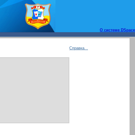
О системе DSpace
Справка...