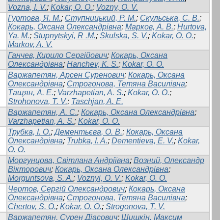
Vozna, I. V.
;
Kokar, O. O.
;
Vozny, О. V.
Гуртова, Я. М.
;
Ступницький, Р. М.
;
Скульська, С. В.
;
Кокарь, Оксана Олександрівна
;
Марков, А. В.
;
Hurtova,
Ya. M.
;
Stupnytskyi, R .M.
;
Skulska, S. V.
;
Kokar, O. O.
;
Markov, A. V.
Ганчев, Кирило Сергійович
;
Кокарь, Оксана
Олександрівна
;
Hanchev, K. S.
;
Kokar, O. O.
Варжапетян, Арсен Суренович
;
Кокарь, Оксана
Олександрівна
;
Строгонова, Тетяна Василівна
;
Тащян, А. Е.
;
Varzhapetian, A. S.
;
Kokar, O. O.
;
Strohonova, T. V.
;
Taschjan, A. E.
Варжапетян, А. С.
;
Кокарь, Оксана Олександрівна
;
Varzhapetian, A. S.
;
Kokar, O. O.
Трубка, І. О.
;
Дементьєва, О. В.
;
Кокарь, Оксана
Олександрівна
;
Trubka, I. A.
;
Dementieva, E. V.
;
Kokar,
O. O.
Моргунцова, Світлана Андріївна
;
Возний, Олександр
Вікторович
;
Кокарь, Оксана Олександрівна
;
Morguntsova, S. A.
;
Voznyi, O. V.
;
Kokar, O. O.
Чертов, Сергій Олександрович
;
Кокарь, Оксана
Олександрівна
;
Строгонова, Тетяна Василівна
;
Сhertov, S. O.
;
Kokar, O. O.
;
Strogonova, T. V.
Варжапетян, Сурен Діасович
;
Шишкін, Максим