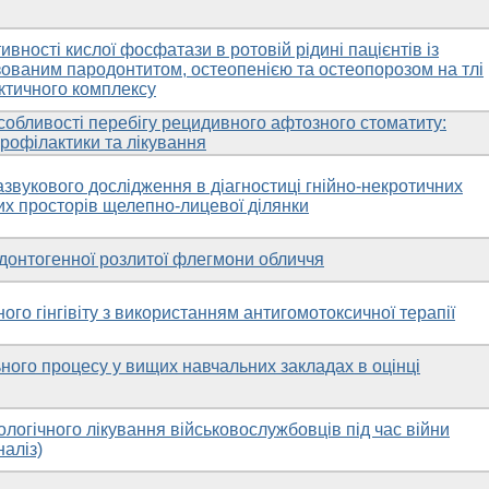
ивності кислої фосфатази в ротовій рідині пацієнтів із
зованим пародонтитом, остеопенією та остеопорозом на тлі
ктичного комплексу
собливості перебігу рецидивного афтозного стоматиту:
профілактики та лікування
звукового дослідження в діагностиці гнійно-некротичних
их просторів щелепно-лицевої ділянки
одонтогенної розлитої флегмони обличчя
ого гінгівіту з використанням антигомотоксичної терапії
ного процесу у вищих навчальних закладах в оцінці
логічного лікування військовослужбовців під час війни
аліз)