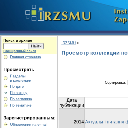
Поиск в архиве
IRZSMU
>
Расширенный поиск
Просмотр коллекции по г
Главная страница
Просмотреть
Разделы
и коллекции
Сортировка:
По дате
По автору
По заглавию
Дата
публикации
По тематике
Зарегистрированным:
2014
Актуальні питання 
Обновления на e-mail