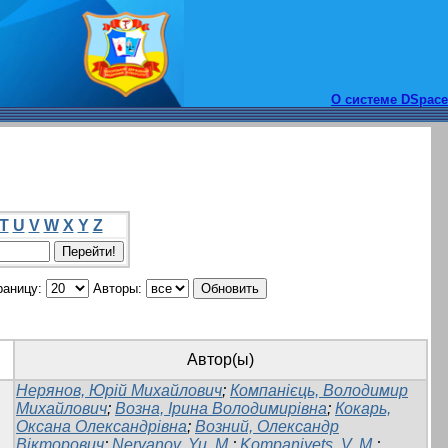
О системе DSpace
T
U
V
W
X
Y
Z
раницу:
Авторы:
Автор(ы)
Нерянов, Юрій Михайлович
;
Компанієць, Володимир
Михайлович
;
Возна, Ірина Володимирівна
;
Кокарь,
Оксана Олександрівна
;
Возний, Олександр
Вікторович
;
Neryanov, Yu. M.
;
Kompaniyets, V. M.
;