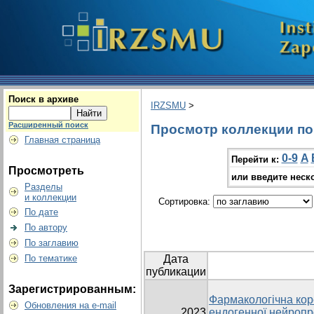
Поиск в архиве
IRZSMU
>
Расширенный поиск
Просмотр коллекции по г
Главная страница
0-9
A
Перейти к:
Просмотреть
или введите неск
Разделы
и коллекции
Сортировка:
По дате
По автору
По заглавию
По тематике
Дата
публикации
Зарегистрированным:
Фармакологічна кор
Обновления на e-mail
2023
ендогенної нейропро