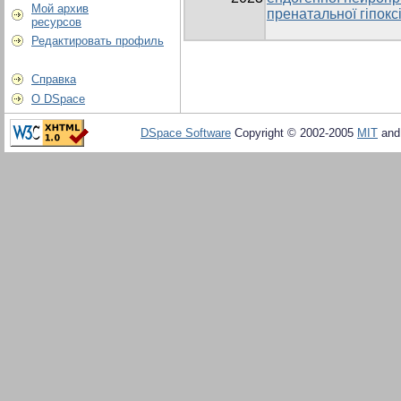
Мой архив
пренатальної гіпоксі
ресурсов
Редактировать профиль
Справка
О DSpace
DSpace Software
Copyright © 2002-2005
MIT
an