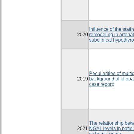
Influence of the stat
2020
remodeling in arteria
subclinical hypothyr
Peculiarities of multi
2019
background of idiopat
case report)
The relationship bet
2021
NGAL levels in patient
ischemic origin