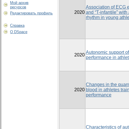
Мой архив
Association of ECG 
ресурсов
2020
and “T-infantile” with
Редактировать профиль
rhythm in young athl
Справка
О DSpace
Autonomic support of
2020
performance in athle
Changes in the quanti
2020
blood in athletes tra
performance
Characteristics of a