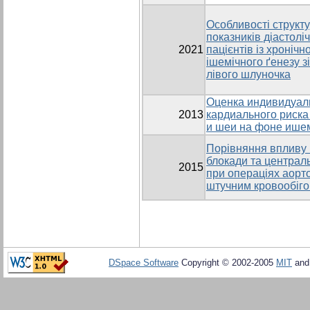
Особливості структ
показників діастолі
2021
пацієнтів із хроніч
ішемічного ґенезу 
лівого шлуночка
Оценка индивидуал
2013
кардиального риска
и шеи на фоне ише
Порівняння впливу в
блокади та централь
2015
при операціях аорт
штучним кровообіг
DSpace Software
Copyright © 2002-2005
MIT
an