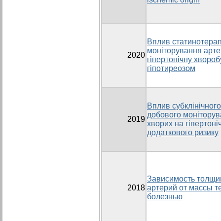
Вплив статинотерап
моніторування артер
2020
гіпертонічну хвороб
гіпотиреозом
Вплив субклінічного
добового моніторув
2019
хворих на гіпертоні
додаткового ризику
Зависимость толщи
2018
артерий от массы т
болезнью