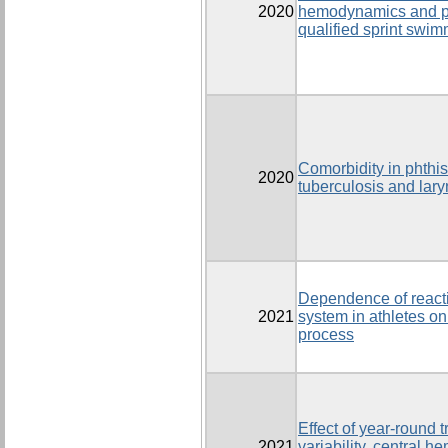
2020
hemodynamics and phy
qualified sprint swi
Comorbidity in phthisi
2020
tuberculosis and lary
Dependence of reactio
2021
system in athletes on 
process
Effect of year-round 
2021
variability, central