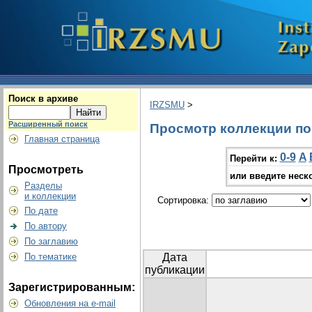
Поиск в архиве
IRZSMU
>
Расширенный поиск
Просмотр коллекции по г
Главная страница
0-9
A
Перейти к:
Просмотреть
или введите неск
Разделы
и коллекции
Сортировка:
По дате
По автору
По заглавию
По тематике
Дата
публикации
Зарегистрированным:
Обновления на e-mail